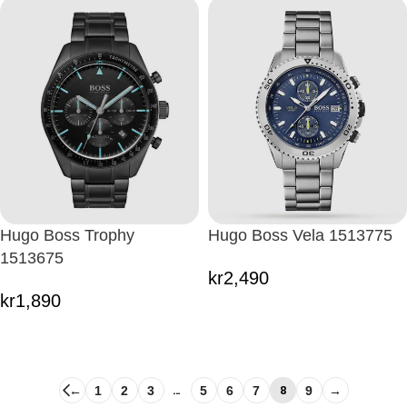
Hugo Boss Trophy
Hugo Boss Vela 1513775
1513675
kr
2,490
kr
1,890
…
8
←
1
2
3
5
6
7
9
→