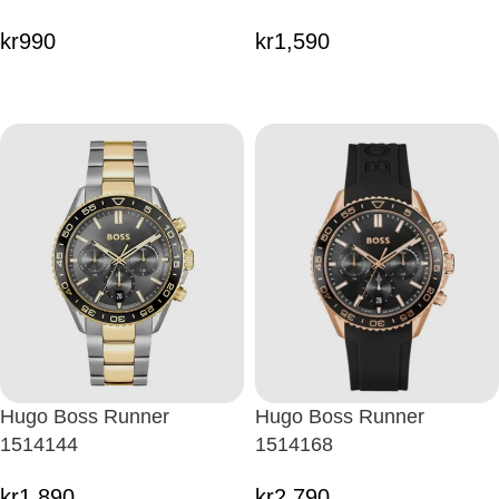
kr
990
kr
1,590
Hugo Boss Runner
Hugo Boss Runner
1514144
1514168
kr
1,890
kr
2,790