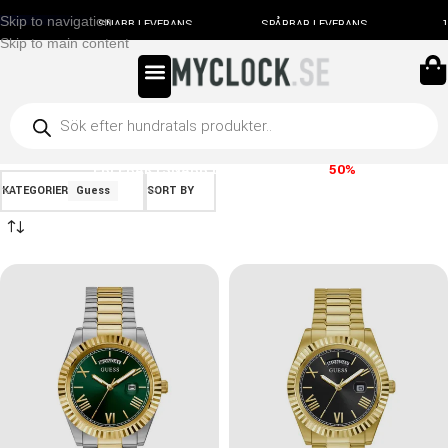
Skip to navigation
SNABB LEVERANS
SPÅRBAR LEVERANS
1
Skip to main content
FRI FRAKT
SNABB LEVERANS
SPARA
50%
KATEGORIER
Guess
SORT BY