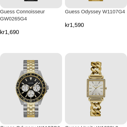
Guess Connoisseur
Guess Odyssey W1107G4
GW0265G4
kr
1,590
kr
1,690