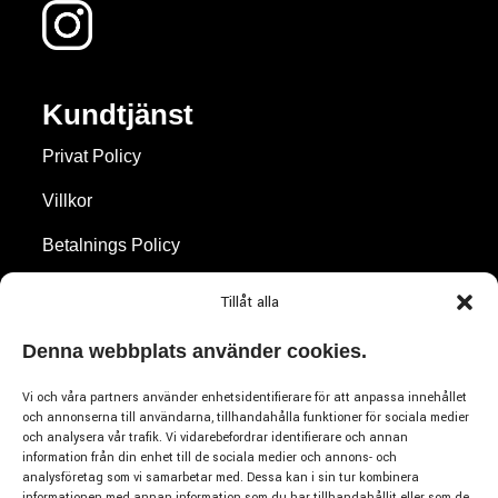
Kundtjänst
Privat Policy
Villkor
Betalnings Policy
Frakt Policy
Tillåt alla
Återbetalningar & Returer
Denna webbplats använder cookies.
Cookie Policy
Vi och våra partners använder enhetsidentifierare för att anpassa innehållet
och annonserna till användarna, tillhandahålla funktioner för sociala medier
och analysera vår trafik. Vi vidarebefordrar identifierare och annan
Varumärken
information från din enhet till de sociala medier och annons- och
analysföretag som vi samarbetar med. Dessa kan i sin tur kombinera
informationen med annan information som du har tillhandahållit eller som de