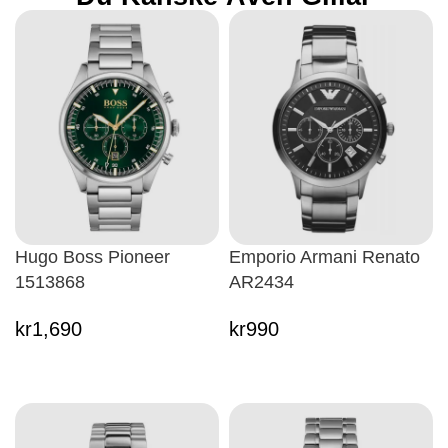
Hugo Boss Pioneer
Emporio Armani Renato
1513868
AR2434
kr
1,690
kr
990