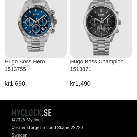
Hugo Boss Hero
Hugo Boss Champion
1513755
1513871
kr
1,690
kr
1,490
©2026 Myclock
Clemenstorget 5 Lund Skane 22220
Sweden