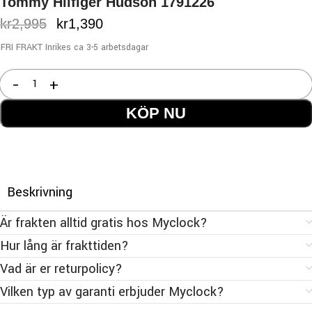
Tommy Hilfiger Hudson 1791226
kr
2,995
kr
1,390
FRI FRAKT Inrikes ca 3-5 arbetsdagar
KÖP NU
Beskrivning
Är frakten alltid gratis hos Myclock?
Hur lång är frakttiden?
Vad är er returpolicy?
Vilken typ av garanti erbjuder Myclock?