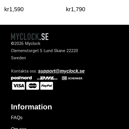
kr
1,590
kr
1,790
©2026 Myclock
Clemenstorget 5 Lund Skane 22220
Sweden
Kontakta oss:
support@myclock.se
Information
FAQs