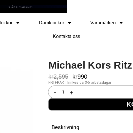
1 ÅRS GARANTI
FRI FRAKT
SNABB LEVERANS
lockor
Damklockor
Varumärken
Kontakta oss
Michael Kors Rit
kr
2,595
kr
990
FRI FRAKT Inrikes ca 3-5 arbetsdagar
K
Beskrivning