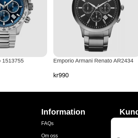
o 1513755
Emporio Armani Renato AR2434
kr
990
Information
Kund
FAQs
Privat P
Om oss
Villkor