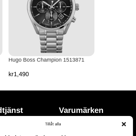
Hugo Boss Champion 1513871
kr
1,490
tjänst
Varumärken
olicy
Emporio Armani
Tillåt alla
Hugo Boss