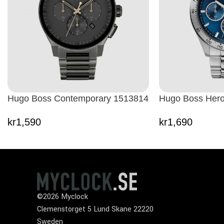
Hugo Boss Contemporary 1513814
Hugo Boss Her
kr
1,590
kr
1,690
©2026 Myclock
Clemenstorget 5 Lund Skane 22220
Sweden