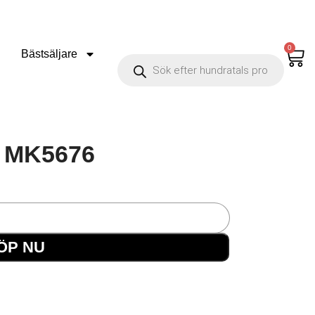
0
Bästsäljare
z MK5676
ÖP NU