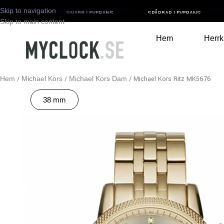
Skip to navigation
FRAKT
SNABB LEVERANS
SPÅRBAR LEVERANS
Skip to main content
Hem
Herrk
Hem
Michael Kors
Michael Kors Dam
Michael Kors Ritz MK5676
38 mm