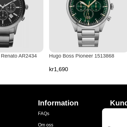
 Renato AR2434
Hugo Boss Pioneer 1513868
kr
1,690
Information
Kund
FAQs
Privat P
Om oss
Villkor