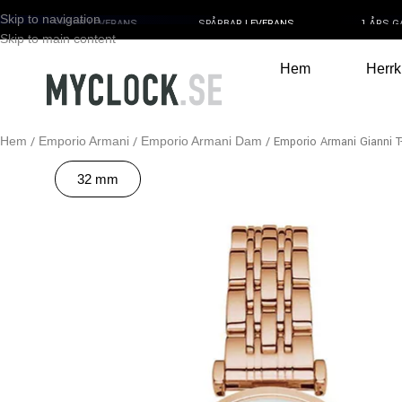
Skip to navigation
SNABB LEVERANS
SPÅRBAR LEVERANS
1 ÅRS GA
Skip to main content
Hem
Herrk
Hem
Emporio Armani
Emporio Armani Dam
Emporio Armani Gianni 
32 mm