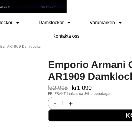
RANTI
FRI FRAKT
SNABB LEVERANS
lockor
Damklockor
Varumärken
Kontakta oss
T-Bar AR1909 Damklocka
Emporio Armani G
AR1909 Damkloc
kr
2,995
kr
1,090
FRI FRAKT Inrikes ca 3-5 arbetsdagar
K