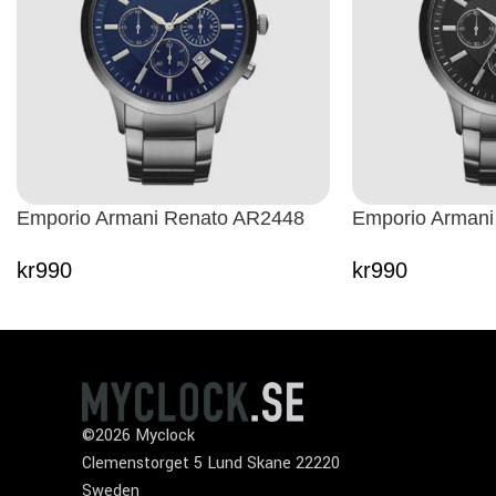
Emporio Armani Renato AR2448
Emporio Armani
kr
990
kr
990
©2026 Myclock
Clemenstorget 5 Lund Skane 22220
Sweden