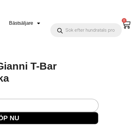
0
Bästsäljare
ianni T-Bar
ka
ÖP NU