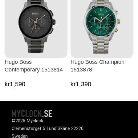
Hugo Boss
Hugo Boss Champion
Contemporary 1513814
1513878
kr
1,590
kr
1,390
©2026 Myclock
Clemenstorget 5 Lund Skane 22220
Sweden