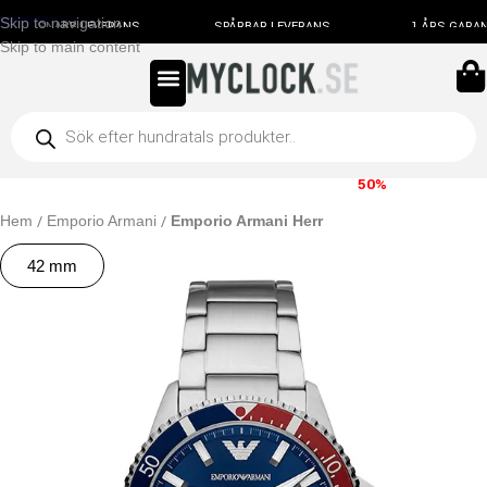
Skip to navigation
SNABB LEVERANS
SPÅRBAR LEVERANS
1 ÅRS GARANT
Skip to main content
FRI FRAKT
SNABB LEVERANS
SPARA
50%
Hem
Emporio Armani
Emporio Armani Herr
42 mm