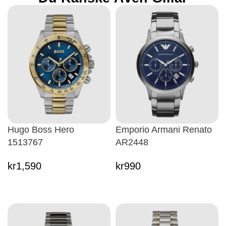
Hugo Boss Hero
Emporio Armani Renato
1513767
AR2448
kr
1,590
kr
990