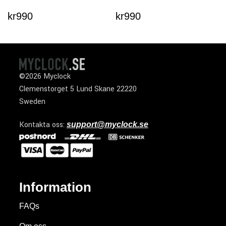
kr
990
kr
990
©2026 Myclock
Clemenstorget 5 Lund Skane 22220
Sweden
Kontakta oss:
support@myclock.se
Information
FAQs