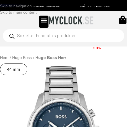
Skip to navigation
AKT
SNABB LEVERANS
SPÅRBAR LEVERANS
Skip to main content
FRI FRAKT
SNABB LEVERANS
SPARA
50%
Hem
Hugo Boss
Hugo Boss Herr
44 mm