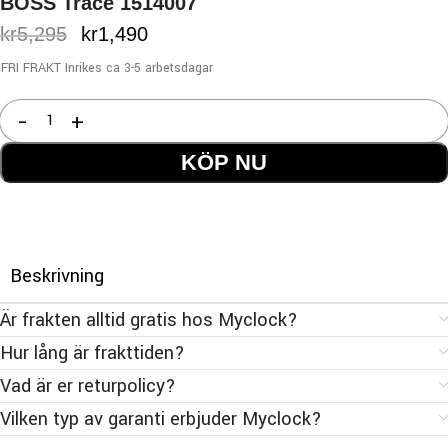
BOSS Trace 1514007
kr
5,295
kr
1,490
FRI FRAKT Inrikes ca 3-5 arbetsdagar
KÖP NU
Beskrivning
Är frakten alltid gratis hos Myclock?
Hur lång är frakttiden?
Vad är er returpolicy?
Vilken typ av garanti erbjuder Myclock?