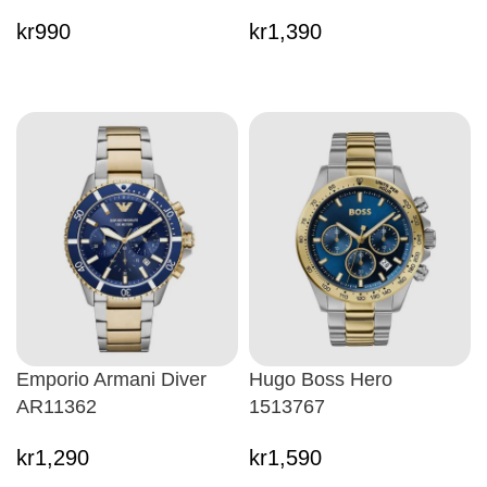
kr
990
kr
1,390
Emporio Armani Diver
Hugo Boss Hero
AR11362
1513767
kr
1,290
kr
1,590