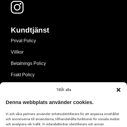
Kundtjänst
Privat Policy
Villkor
Betalnings Policy
Frakt Policy
Återbetalningar & Returer
Tillåt alla
Cookie Policy
Denna webbplats använder cookies.
Vi och våra partners använder enhetsidentifierare för att anpassa innehållet
Varumärken
och annonserna till användarna, tillhandahålla funktioner för sociala medier
och analysera vår trafik. Vi vidarebefordrar identifierare och annan